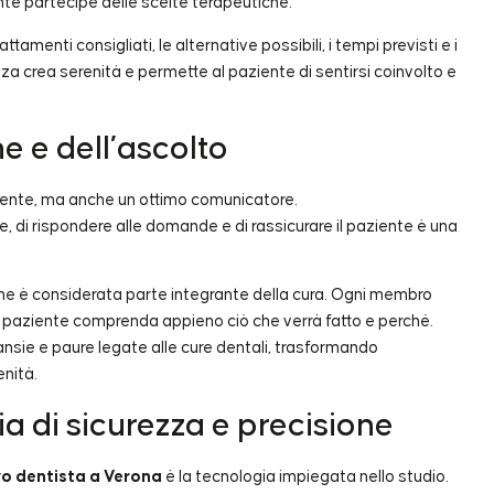
te partecipe delle scelte terapeutiche.
ttamenti consigliati, le alternative possibili, i tempi previsti e i
a crea serenità e permette al paziente di sentirsi coinvolto e
e e dell’ascolto
tente, ma anche un ottimo comunicatore.
, di rispondere alle domande e di rassicurare il paziente è una
ione è considerata parte integrante della cura. Ogni membro
il paziente comprenda appieno ciò che verrà fatto e perché.
nsie e paure legate alle cure dentali, trasformando
enità.
a di sicurezza e precisione
o dentista a Verona
è la tecnologia impiegata nello studio.