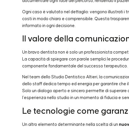
documentare ogni fase del percorso, rendendo il pazien
Ogni caso è valutato nel dettaglio: vengono illustrati i tra
costi in modo chiaro e comprensibile. Questa trasparenz
informato in ogni decisione.
Il valore della comunicazion
Un bravo dentista non è solo un professionista compe
La capacità di spiegare con parole semplici le procedure
componente fondamentale del successo terapeutico.
Nel team dello Studio Dentistico Altieri, la comunicaz
dello staff dedica tempo ed energia per garantire che 
Solo un dialogo aperto e sincero permette di superare a
l’esperienza nello studio in un momento di fiducia e ser
Le tecnologie come garanzi
Un altro elemento determinante nella scelta di un
nuov