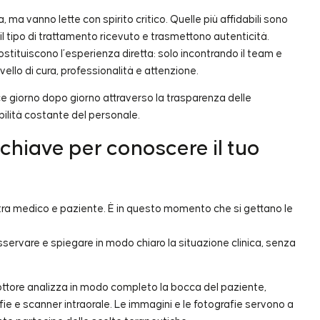
ma vanno lette con spirito critico. Quelle più affidabili sono
 il tipo di trattamento ricevuto e trasmettono autenticità.
ostituiscono l’esperienza diretta: solo incontrando il team e
ivello di cura, professionalità e attenzione.
isce giorno dopo giorno attraverso la trasparenza delle
ibilità costante del personale.
 chiave per conoscere il tuo
o tra medico e paziente. È in questo momento che si gettano le
servare e spiegare in modo chiaro la situazione clinica, senza
l dottore analizza in modo completo la bocca del paziente,
fie e scanner intraorale. Le immagini e le fotografie servono a