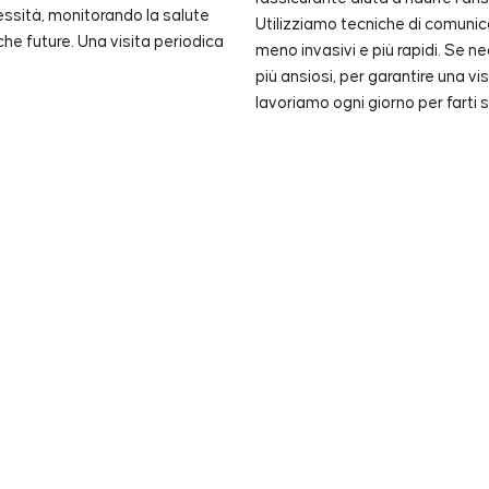
cessità, monitorando la salute
Utilizziamo tecniche di comunic
e future. Una visita periodica
meno invasivi e più rapidi. Se n
più ansiosi, per garantire una vi
lavoriamo ogni giorno per farti se
me ci prendiamo cura di