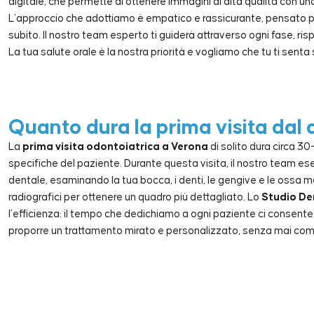
digitale, che permette di ottenere immagini di alta qualità con u
L’approccio che adottiamo è empatico e rassicurante, pensato pe
subito. Il nostro team esperto ti guiderà attraverso ogni fase, r
La tua salute orale è la nostra priorità e vogliamo che tu ti senta
Quanto dura la prima visita dal 
La
prima visita odontoiatrica a Verona
di solito dura circa 3
specifiche del paziente. Durante questa visita, il nostro team e
dentale, esaminando la tua bocca, i denti, le gengive e le ossa m
radiografici per ottenere un quadro più dettagliato. Lo
Studio Den
l’efficienza: il tempo che dedichiamo a ogni paziente ci consent
proporre un trattamento mirato e personalizzato, senza mai comp