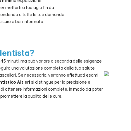
na minima esposizione.
r metterti a tuo agio fin da
ispondendo a tutte le tue domande.
 sicuro e ben informato.
dentista?
0-45 minuti, ma può variare a seconda delle esigenze
seguirà una valutazione completa della tua salute
ascellari. Se necessario, verranno effettuati esami
tistico Altieri
si distingue per la precisione e
e di ottenere informazioni complete, in modo da poter
romettere la qualità delle cure.