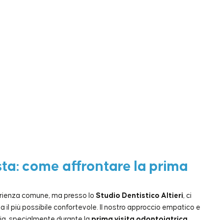
sta: come affrontare la prima
erienza comune, ma presso lo
Studio Dentistico Altieri
, ci
 il più possibile confortevole. Il nostro approccio empatico e
nsia, specialmente durante la
prima visita odontoiatrica
.