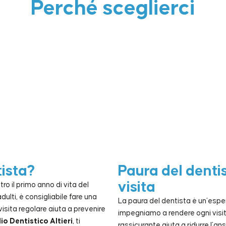
Perché sceglierci
tista?
Paura del denti
visita
o il primo anno di vita del
ulti, è consigliabile fare una
La paura del dentista è un’esp
visita regolare aiuta a prevenire
impegniamo a rendere ogni visita
io Dentistico Altieri
, ti
rassicurante aiuta a ridurre l’a