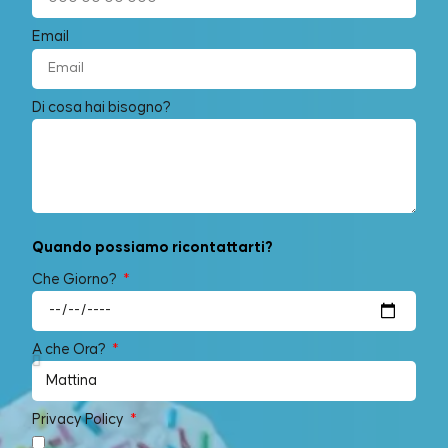
Email
Di cosa hai bisogno?
Quando possiamo ricontattarti?
Che Giorno?
A che Ora?
Privacy Policy