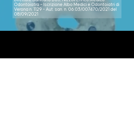
Odontoiatra – Iscrizione Albo Medici e Odontoiatri di
Verona n. 1129 - Aut. san. n. 06.03/007470/2021 del
08/09/2021