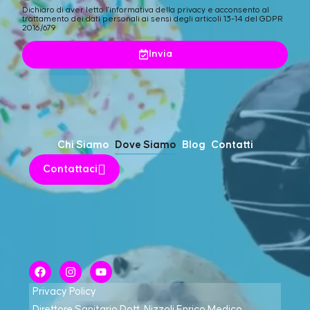
Dichiaro di aver letto l'informativa della privacy e acconsento al
trattamento dei dati personali ai sensi degli articoli 13-14 del GDPR
2016/679
Invia
Chi Siamo
Dove Siamo
Blog
Contatti
Contattaci
Privacy Policy
Direttore Sanitario Dott. Nizzoli Enrico Medico