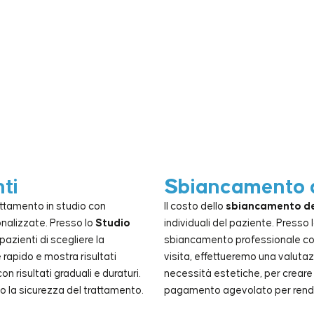
ti
Sbiancamento de
trattamento in studio con
Il costo dello
sbiancamento d
nalizzate. Presso lo
Studio
individuali del paziente. Presso 
azienti di scegliere la
sbiancamento professionale con 
è rapido e mostra risultati
visita, effettueremo una valutaz
 risultati graduali e duraturi.
necessità estetiche, per creare
ndo la sicurezza del trattamento.
pagamento agevolato per rendere 