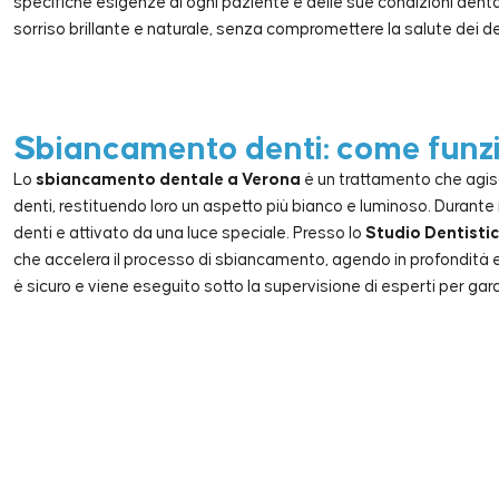
specifiche esigenze di ogni paziente e delle sue condizioni dentali
sorriso brillante e naturale, senza compromettere la salute dei de
Sbiancamento denti: come funz
Lo
sbiancamento dentale a Verona
è un trattamento che agisc
denti, restituendo loro un aspetto più bianco e luminoso. Durante 
denti e attivato da una luce speciale. Presso lo
Studio Dentistic
che accelera il processo di sbiancamento, agendo in profondità
è sicuro e viene eseguito sotto la supervisione di esperti per gara