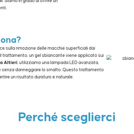
. Siamo in grado di offrire un
nti.
iona?
e sulla rimozione delle macchie superficiali dai
il trattamento, un gel sbiancante viene applicato sui
o Altieri
, utilizziamo una lampada LED avanzata,
 e senza danneggiare lo smalto. Questo trattamento
ntire un risultato duraturo e naturale.
Perché sceglierci